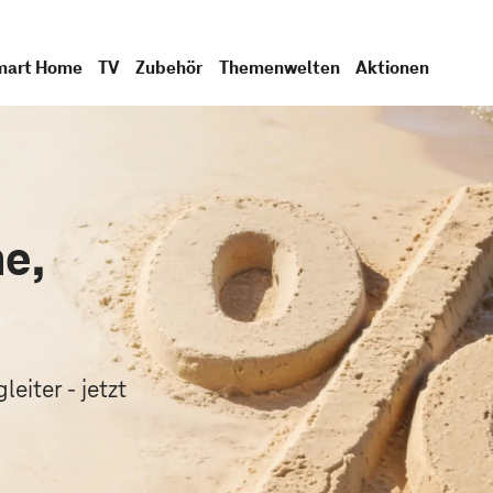
mart Home
TV
Zubehör
Themenwelten
Aktionen
e,
.
eiter - jetzt