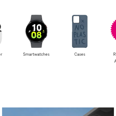
er
Smartwatches
Cases
R