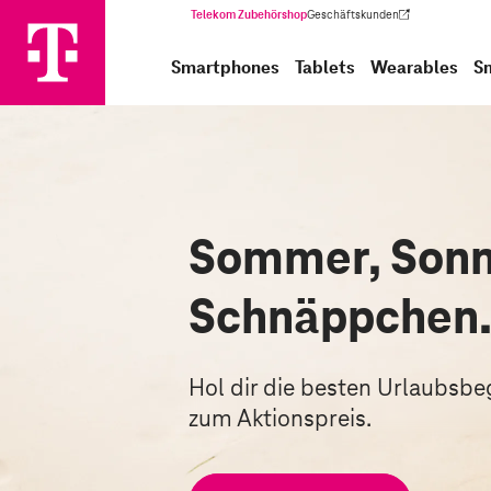
Telekom Zubehörshop
Geschäftskunden
(Wird in einem neuen Tab geöffnet)
Smartphones
Tablets
Wearables
S
Sommer, Sonn
Schnäppchen
Hol dir die besten Urlaubsbegl
zum Aktionspreis.