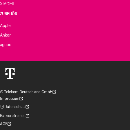
XIAOMI
ZUBEHÖR
Apple
Anker
agood
© Telekom Deutschland GmbH
(Der Link wird in einem neuen Tab geöffnet)
Impressum
(Der Link wird in einem neuen Tab geöffnet)
Datenschutz
(Der Link wird in einem neuen Tab geöffnet)
Barrierefreiheit
(Der Link wird in einem neuen Tab geöffnet)
AGB
(Der Link wird in einem neuen Tab geöffnet)