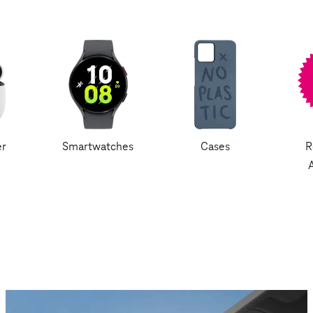
er
Smartwatches
Cases
R