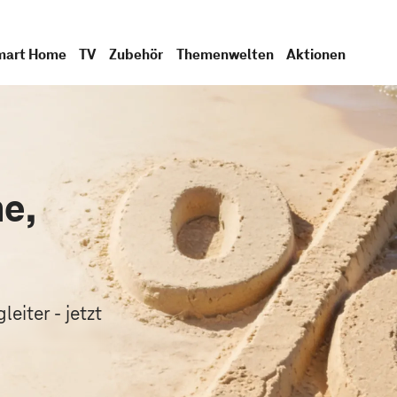
mart Home
TV
Zubehör
Themenwelten
Aktionen
e,
.
eiter - jetzt