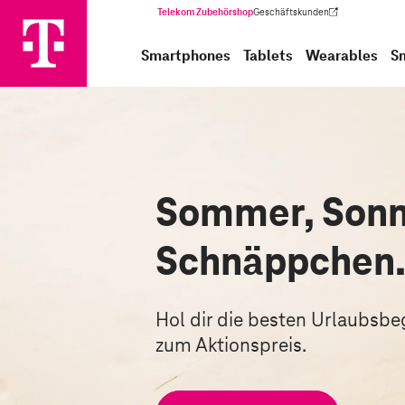
Telekom Zubehörshop
Geschäftskunden
(Wird in einem neuen Tab geöffnet)
Smartphones
Tablets
Wearables
S
Sommer, Sonn
Schnäppchen
Hol dir die besten Urlaubsbegl
zum Aktionspreis.