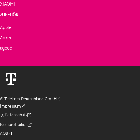
XIAOMI
ZUBEHÖR
Apple
Anker
agood
© Telekom Deutschland GmbH
(Der Link wird in einem neuen Tab geöffnet)
Impressum
(Der Link wird in einem neuen Tab geöffnet)
Datenschutz
(Der Link wird in einem neuen Tab geöffnet)
Barrierefreiheit
(Der Link wird in einem neuen Tab geöffnet)
AGB
(Der Link wird in einem neuen Tab geöffnet)