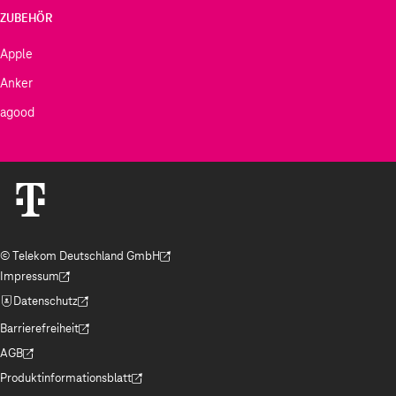
ZUBEHÖR
Apple
Anker
agood
© Telekom Deutschland GmbH
(Der Link wird in einem neuen Tab geöffnet)
Impressum
(Der Link wird in einem neuen Tab geöffnet)
Datenschutz
(Der Link wird in einem neuen Tab geöffnet)
Barrierefreiheit
(Der Link wird in einem neuen Tab geöffnet)
AGB
(Der Link wird in einem neuen Tab geöffnet)
Produktinformationsblatt
(Der Link wird in einem neuen Tab geöffnet)