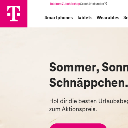
Telekom Zubehörshop
Geschäftskunden
(Wird in einem neuen Tab geöffnet)
Smartphones
Tablets
Wearables
S
Sommer, Sonn
Schnäppchen
Hol dir die besten Urlaubsbegl
zum Aktionspreis.