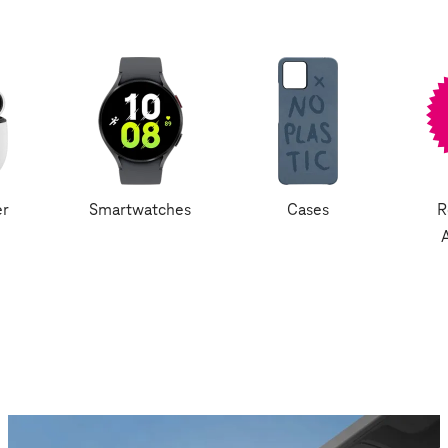
er
Smartwatches
Cases
R