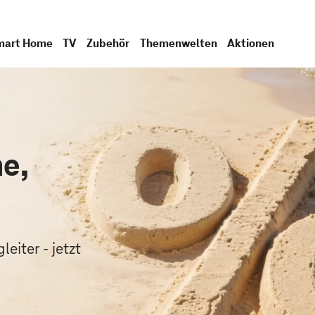
mart Home
TV
Zubehör
Themenwelten
Aktionen
e,
.
eiter - jetzt