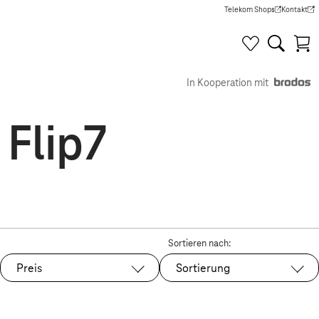
Telekom Shops
Kontakt
(Wird in einem neuen Tab g
(Wird in e
In Kooperation mit
 Flip7
Sortieren nach:
Preis
Sortierung