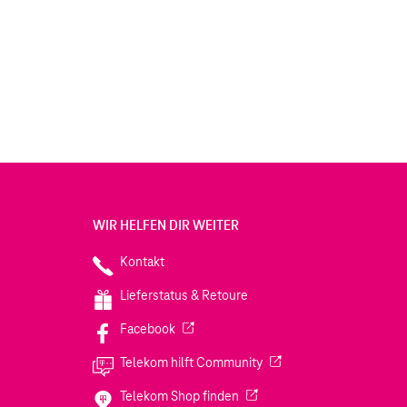
WIR HELFEN DIR WEITER
Kontakt
Lieferstatus & Retoure
(Wird in einem neuen Tab geöffnet)
Facebook
(Wird in einem neuen Tab
Telekom hilft Community
(Wird in einem neuen Tab geö
Telekom Shop finden