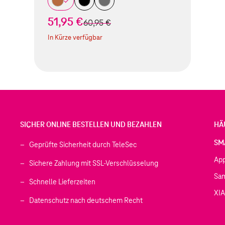
51,95 €
statt
60,95 €
In Kürze verfügbar
SICHER ONLINE BESTELLEN UND BEZAHLEN
HÄ
SM
Geprüfte Sicherheit durch TeleSec
Ap
Sichere Zahlung mit SSL-Verschlüsselung
Sa
Schnelle Lieferzeiten
XI
 geöffnet)
Datenschutz nach deutschem Recht
ffnet)