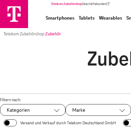
Telekom Zubehörshop
Geschäftskunden
(Wird in einem neuen Tab geöffnet)
Smartphones
Tablets
Wearables
S
Telekom Zubehörshop
·
Zubehör
Zubeh
Filtern nach:
Kategorien
Marke
Versand und Verkauf durch Telekom Deutschland GmbH