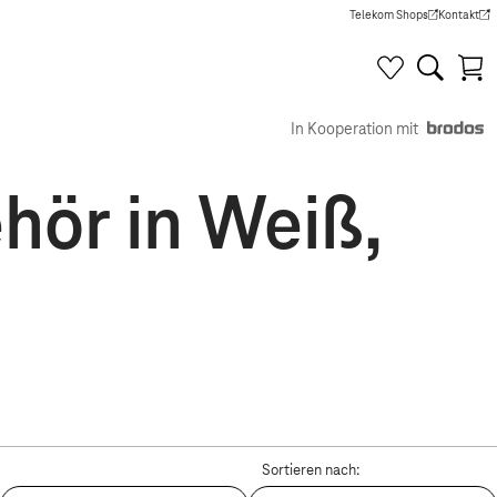
Telekom Shops
Kontakt
(Wird in einem neuen Tab g
(Wird in e
In Kooperation mit
ör in Weiß,
Sortieren nach: