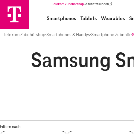
Telekom Zubehörshop
Geschäftskunden
(Wird in einem neuen Tab geöffnet)
Smartphones
Tablets
Wearables
S
Telekom Zubehörshop
·
Smartphones & Handys
·
Smartphone Zubehör
·
Samsung Sm
Filtern nach: