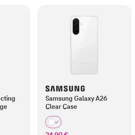
cting
Samsung Galaxy A26
dge
Clear Case
24,90 €