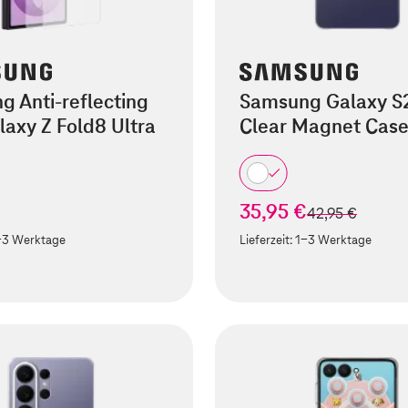
 Anti-reflecting
Samsung Galaxy S
laxy Z Fold8 Ultra
Clear Magnet Cas
€
35,95 €
statt
42,95 €
-3 Werktage
Lieferzeit:
1-3 Werktage