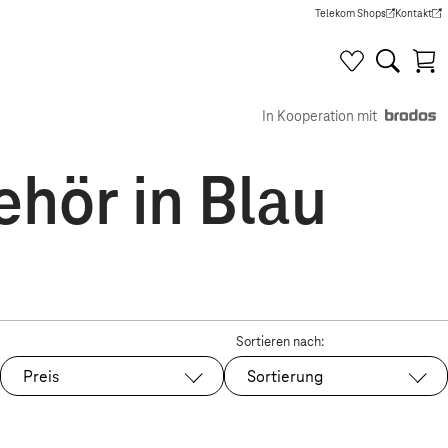
Telekom Shops
Kontakt
(Wird in einem neuen Tab g
(Wird in e
In Kooperation mit
hör in Blau
Sortieren nach:
Preis
Sortierung