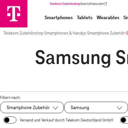
Telekom Zubehörshop
Geschäftskunden
(Wird in einem neuen Tab geöffnet)
Smartphones
Tablets
Wearables
S
Telekom Zubehörshop
·
Smartphones & Handys
·
Smartphone Zubehör
·
Samsung Sm
Filtern nach:
Smartphone Zubehör
Samsung
Ausgewählt:
Ausgewählt:
Versand und Verkauf durch Telekom Deutschland GmbH