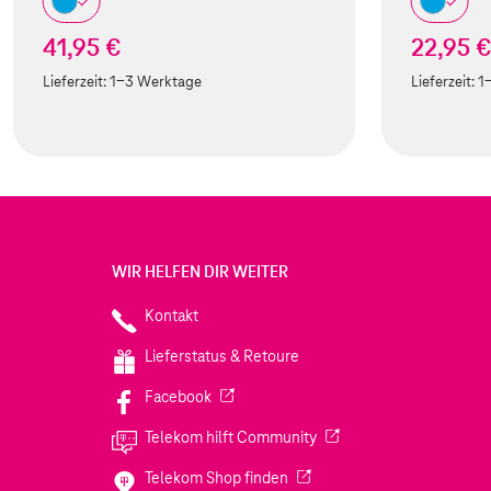
41,95 €
22,95 
Lieferzeit:
1-3 Werktage
Lieferzeit:
1
WIR HELFEN DIR WEITER
Kontakt
Lieferstatus & Retoure
(Wird in einem neuen Tab geöffnet)
Facebook
(Wird in einem neuen Tab
Telekom hilft Community
(Wird in einem neuen Tab geö
Telekom Shop finden