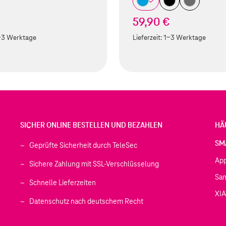
€
59,90 €
-3 Werktage
Lieferzeit:
1-3 Werktage
SICHER ONLINE BESTELLEN UND BEZAHLEN
HÄ
SM
Geprüfte Sicherheit durch TeleSec
Ap
Sichere Zahlung mit SSL-Verschlüsselung
Sa
Schnelle Lieferzeiten
XI
 geöffnet)
Datenschutz nach deutschem Recht
ffnet)