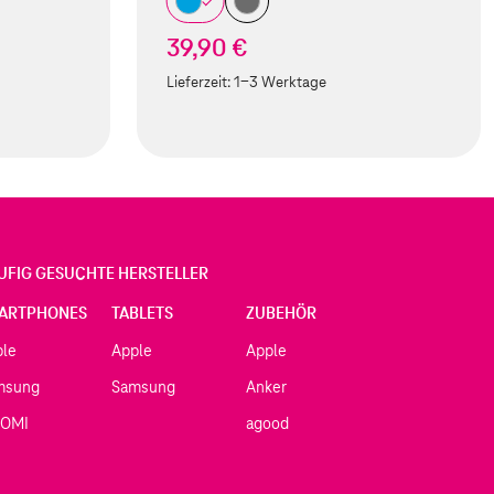
39,90 €
Lieferzeit:
1-3 Werktage
UFIG GESUCHTE HERSTELLER
ARTPHONES
TABLETS
ZUBEHÖR
ple
Apple
Apple
msung
Samsung
Anker
AOMI
agood