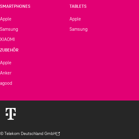
SMARTPHONES
TABLETS
Apple
Apple
Samsung
Samsung
XIAOMI
ZUBEHÖR
Apple
Anker
agood
© Telekom Deutschland GmbH
(Der Link wird in einem neuen Tab geöffnet)