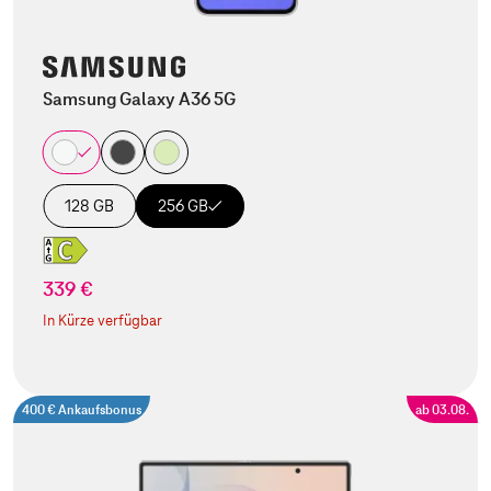
Samsung Galaxy A36 5G
128 GB
256 GB
339 €
In Kürze verfügbar
400 € Ankaufsbonus
ab 03.08.