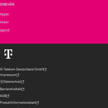
ZUBEHÖR
Apple
Anker
agood
© Telekom Deutschland GmbH
(Der Link wird in einem neuen Tab geöffnet)
Impressum
(Der Link wird in einem neuen Tab geöffnet)
Datenschutz
(Der Link wird in einem neuen Tab geöffnet)
Barrierefreiheit
(Der Link wird in einem neuen Tab geöffnet)
AGB
(Der Link wird in einem neuen Tab geöffnet)
Produktinformationsblatt
(Der Link wird in einem neuen Tab geöffnet)