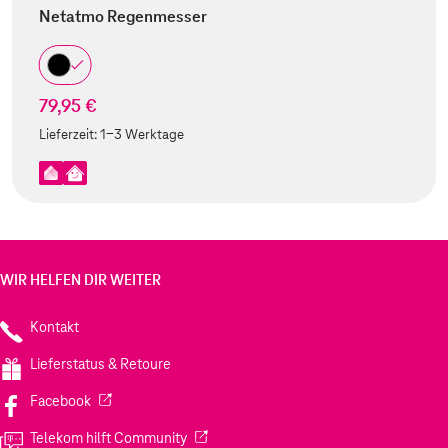
Netatmo Regenmesser
79,95 €
Lieferzeit:
1-3 Werktage
WIR HELFEN DIR WEITER
Kontakt
Lieferstatus & Retoure
(Wird in einem neuen Tab geöffnet)
Facebook
(Wird in einem neuen Tab geöffnet)
Telekom hilft Community