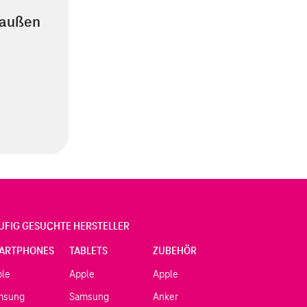
 außen
UFIG GESUCHTE HERSTELLER
ARTPHONES
TABLETS
ZUBEHÖR
ple
Apple
Apple
msung
Samsung
Anker