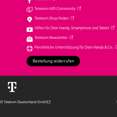
(Wird in einem neuen Tab
Telekom hilft Community
(Wird in einem neuen Tab geö
Telekom Shop finden
(Wir
Hilfen für Dein Handy, Smartphone und Tablet
(Wird in einem neuen Tab geöf
Telekom Newsletter
(W
Persönliche Unterstützung für Dein Handy & Co.
Bestellung widerrufen
© Telekom Deutschland GmbH
(Der Link wird in einem neuen Tab geöffnet)