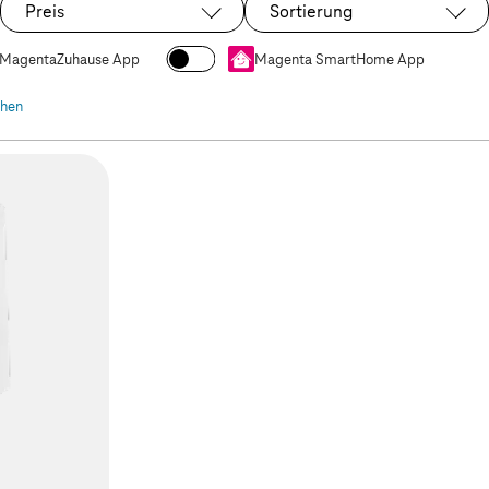
Preis
Sortierung
MagentaZuhause App
Magenta SmartHome App
chen