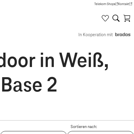
Telekom Shops
Kontakt
(Wird in einem neuen Tab g
(Wird in e
In Kooperation mit
oor in Weiß,
 Base 2
Sortieren nach: