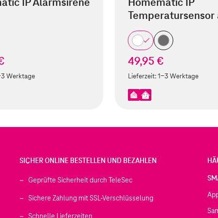
tic IP Alarmsirene
Homematic IP
Temperatursensor
€
49,95 €
-3 Werktage
Lieferzeit:
1-3 Werktage
SICHER ONLINE BESTELLEN UND BEZAHLEN
HÄ
SM
Geprüfte Sicherheit durch TeleSec
Ap
Sichere Zahlung mit SSL-Verschlüsselung
Sa
Schnelle Lieferzeiten