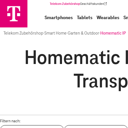
Telekom Zubehörshop
Geschäftskunden
(Wird in einem neuen Tab geöffnet)
Smartphones
Tablets
Wearables
S
Telekom Zubehörshop
·
Smart Home
·
Garten & Outdoor
·
Homematic IP
Homematic I
Transp
Filtern nach: