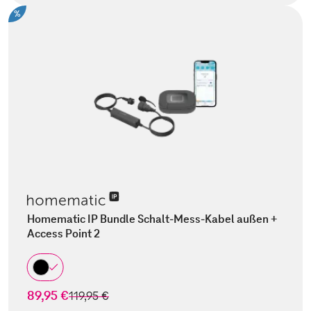
%
Homematic IP Bundle Schalt-Mess-Kabel außen +
Access Point 2
89,95 €
statt
119,95 €