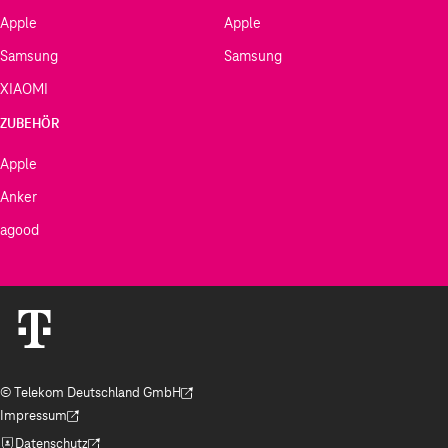
Apple
Apple
Samsung
Samsung
XIAOMI
ZUBEHÖR
Apple
Anker
agood
© Telekom Deutschland GmbH
(Der Link wird in einem neuen Tab geöffnet)
Impressum
(Der Link wird in einem neuen Tab geöffnet)
Datenschutz