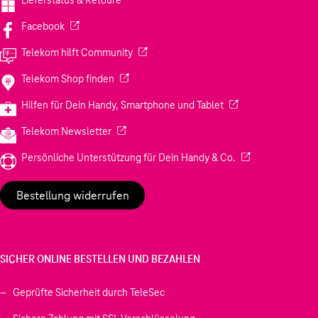
Lieferstatus & Retoure
Sie genießen trotzdem die Wunschtemperatur, wenn
sie gebraucht wird. Dafür können Sie bis zu drei
(Wird in einem neuen Tab geöffnet)
Facebook
Heizprofile und 13 Änderungen pro Tag einstellen und
(Wird in einem neuen Tab geöffnet)
Telekom hilft Community
alles über die App anpassen.
(Wird in einem neuen Tab geöffnet)
Telekom Shop finden
(Wird in einem neuen
Hilfen für Dein Handy, Smartphone und Tablet
(Wird in einem neuen Tab geöffnet)
Telekom Newsletter
(Wird in einem neu
Persönliche Unterstützung für Dein Handy & Co.
Bestellung widerrufen
SICHER ONLINE BESTELLEN UND BEZAHLEN
Geprüfte Sicherheit durch TeleSec