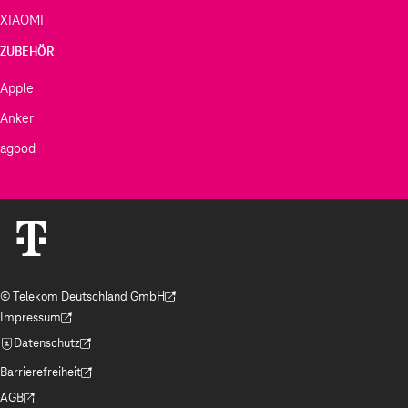
XIAOMI
ZUBEHÖR
Apple
Anker
agood
© Telekom Deutschland GmbH
(Der Link wird in einem neuen Tab geöffnet)
Impressum
(Der Link wird in einem neuen Tab geöffnet)
Datenschutz
(Der Link wird in einem neuen Tab geöffnet)
Barrierefreiheit
(Der Link wird in einem neuen Tab geöffnet)
AGB
(Der Link wird in einem neuen Tab geöffnet)