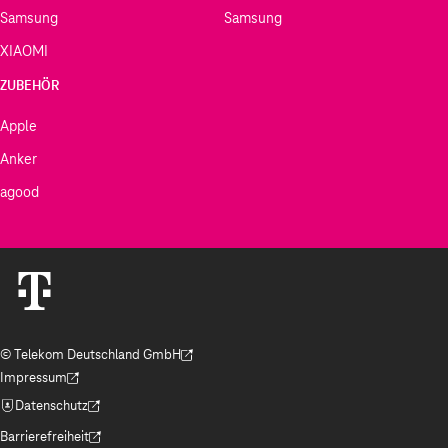
Samsung
Samsung
XIAOMI
ZUBEHÖR
Apple
Anker
agood
© Telekom Deutschland GmbH
(Der Link wird in einem neuen Tab geöffnet)
Impressum
(Der Link wird in einem neuen Tab geöffnet)
Datenschutz
(Der Link wird in einem neuen Tab geöffnet)
Barrierefreiheit
(Der Link wird in einem neuen Tab geöffnet)