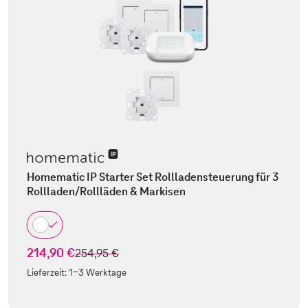
Homematic IP Starter Set Rollladensteuerung für 3
Rollladen/Rollläden & Markisen
214,90 €
statt
254,95 €
Lieferzeit:
1-3 Werktage