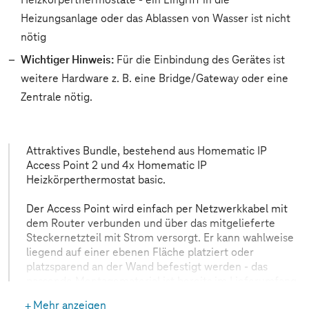
Heizungsanlage oder das Ablassen von Wasser ist nicht
nötig
Wichtiger Hinweis:
Für die Einbindung des Gerätes ist
weitere Hardware z. B. eine Bridge/Gateway oder eine
Zentrale nötig.
Attraktives Bundle, bestehend aus Homematic IP
Access Point 2 und 4x Homematic IP
Heizkörperthermostat basic.
Der Access Point wird einfach per Netzwerkkabel mit
dem Router verbunden und über das mitgelieferte
Steckernetzteil mit Strom versorgt. Er kann wahlweise
liegend auf einer ebenen Fläche platziert oder
platzsparend an der Wand befestigt werden - das
passende Montagematerial ist bereits im Lieferumfang
enthalten. Die Inbetriebnahme erfolgt komfortabel in
Mehr anzeigen