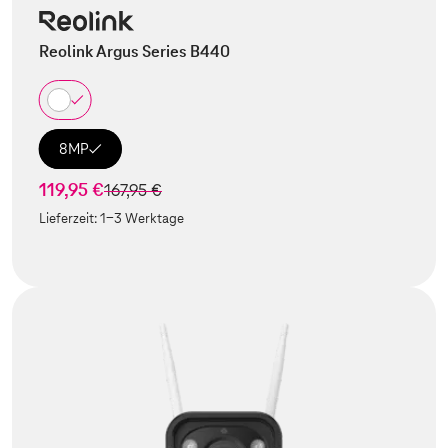
Reolink Argus Series B440
8MP
119,95 €
statt
167,95 €
Lieferzeit:
1-3 Werktage