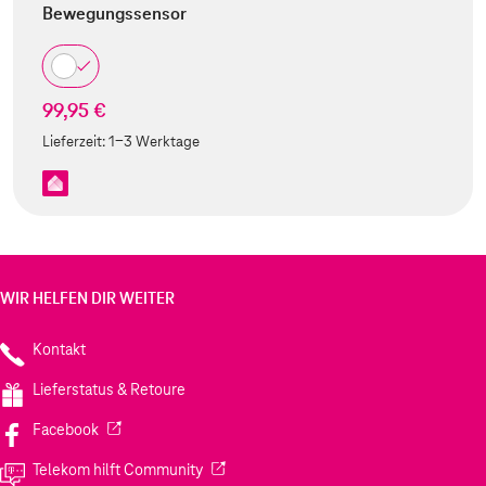
Bewegungssensor
99,95 €
Lieferzeit:
1-3 Werktage
WIR HELFEN DIR WEITER
Kontakt
Lieferstatus & Retoure
(Wird in einem neuen Tab geöffnet)
Facebook
(Wird in einem neuen Tab geöffnet)
Telekom hilft Community