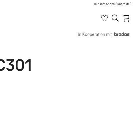
Telekom Shops
Kontakt
(Wird in einem neuen Tab g
(Wird in e
In Kooperation mit
C301