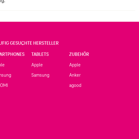
ig.
UFIG GESUCHTE HERSTELLER
ARTPHONES
TABLETS
ZUBEHÖR
ple
Apple
Apple
msung
Samsung
Anker
AOMI
agood