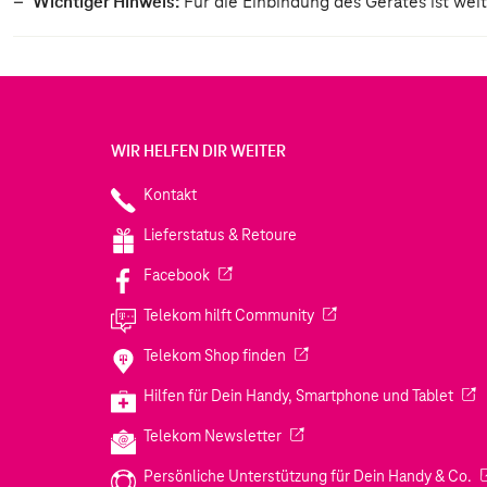
Wichtiger Hinweis:
Für die Einbindung des Gerätes ist wei
WIR HELFEN DIR WEITER
Kontakt
Lieferstatus & Retoure
(Wird in einem neuen Tab geöffnet)
Facebook
(Wird in einem neuen Tab
Telekom hilft Community
(Wird in einem neuen Tab geö
Telekom Shop finden
(Wir
Hilfen für Dein Handy, Smartphone und Tablet
(Wird in einem neuen Tab geöf
Telekom Newsletter
(W
Persönliche Unterstützung für Dein Handy & Co.