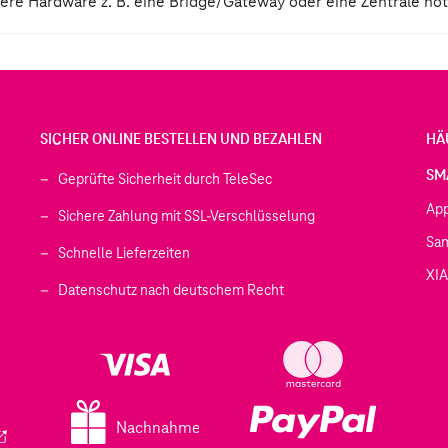
tere Hardware z. B. eine Bridge/Gateway oder eine Zentrale nöt
SICHER ONLINE BESTELLEN UND BEZAHLEN
HÄ
SM
Geprüfte Sicherheit durch TeleSec
Ap
Sichere Zahlung mit SSL-Verschlüsselung
Sa
Schnelle Lieferzeiten
XI
 geöffnet)
Datenschutz nach deutschem Recht
ffnet)
d in einem neuen Tab geöffnet)
fnet)
Nachnahme
ird in einem neuen Tab geöffnet)