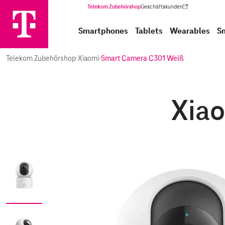
Telekom Zubehörshop
Geschäftskunden
(Wird in einem neuen Tab geöffnet)
Smartphones
Tablets
Wearables
S
Telekom Zubehörshop
·
Xiaomi
·
Smart Camera C301 Weiß
Xia