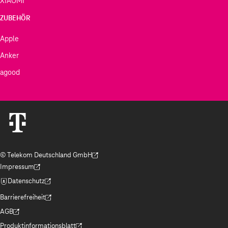
XIAOMI
ZUBEHÖR
Apple
Anker
agood
© Telekom Deutschland GmbH
(Der Link wird in einem neuen Tab geöffnet)
Impressum
(Der Link wird in einem neuen Tab geöffnet)
Datenschutz
(Der Link wird in einem neuen Tab geöffnet)
Barrierefreiheit
(Der Link wird in einem neuen Tab geöffnet)
AGB
(Der Link wird in einem neuen Tab geöffnet)
Produktinformationsblatt