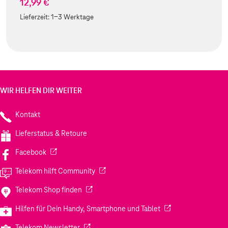
12,99 €
Lieferzeit:
1-3 Werktage
WIR HELFEN DIR WEITER
Kontakt
Lieferstatus & Retoure
(Wird in einem neuen Tab geöffnet)
Facebook
(Wird in einem neuen Tab geöffnet)
Telekom hilft Community
(Wird in einem neuen Tab geöffnet)
Telekom Shop finden
(Wird in einem neuen
Hilfen für Dein Handy, Smartphone und Tablet
(Wird in einem neuen Tab geöffnet)
Telekom Newsletter