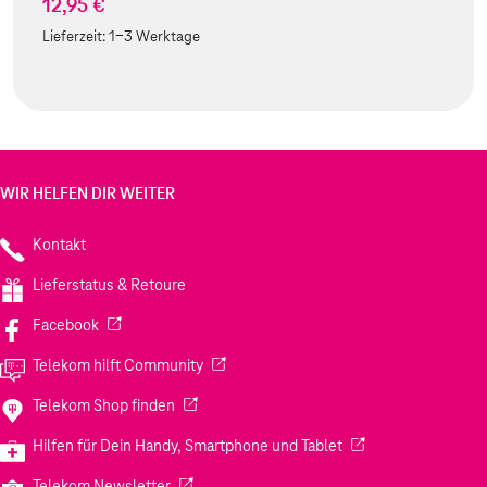
12,95 €
Lieferzeit:
1-3 Werktage
WIR HELFEN DIR WEITER
Kontakt
Lieferstatus & Retoure
(Wird in einem neuen Tab geöffnet)
Facebook
(Wird in einem neuen Tab geöffnet)
Telekom hilft Community
(Wird in einem neuen Tab geöffnet)
Telekom Shop finden
(Wird in einem neuen
Hilfen für Dein Handy, Smartphone und Tablet
(Wird in einem neuen Tab geöffnet)
Telekom Newsletter