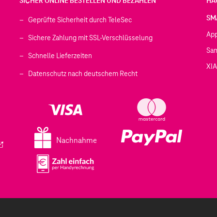
SICHER ONLINE BESTELLEN UND BEZAHLEN
HÄ
SM
Geprüfte Sicherheit durch TeleSec
Ap
Sichere Zahlung mit SSL-Verschlüsselung
Sa
Schnelle Lieferzeiten
XI
 geöffnet)
Datenschutz nach deutschem Recht
ffnet)
d in einem neuen Tab geöffnet)
fnet)
Nachnahme
ird in einem neuen Tab geöffnet)