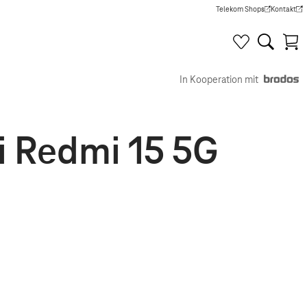
Telekom Shops
Kontakt
(Wird in einem neuen Tab g
(Wird in e
In Kooperation mit
mi Redmi 15 5G