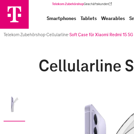
Telekom Zubehörshop
Geschäftskunden
(Wird in einem neuen Tab geöffnet)
Smartphones
Tablets
Wearables
S
Telekom Zubehörshop
·
Cellularline
·
Soft Case für Xiaomi Redmi 15 5G
Cellularline 