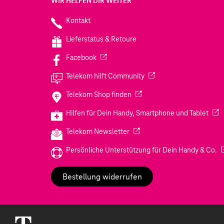
WIR HELFEN DIR WEITER
Kontakt
Lieferstatus & Retoure
(Wird in einem neuen Tab geöffnet)
Facebook
(Wird in einem neuen Tab
Telekom hilft Community
(Wird in einem neuen Tab geö
Telekom Shop finden
(Wir
Hilfen für Dein Handy, Smartphone und Tablet
(Wird in einem neuen Tab geöf
Telekom Newsletter
(W
Persönliche Unterstützung für Dein Handy & Co.
Bestellung widerrufen