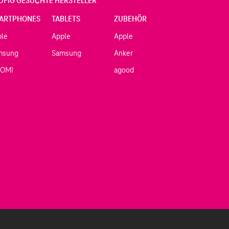
UFIG GESUCHTE HERSTELLER
ARTPHONES
TABLETS
ZUBEHÖR
ple
Apple
Apple
msung
Samsung
Anker
AOMI
agood