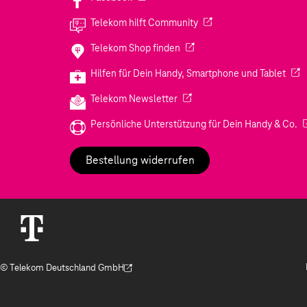
(Wird in einem neuen Tab
Telekom hilft Community
(Wird in einem neuen Tab geö
Telekom Shop finden
(Wir
Hilfen für Dein Handy, Smartphone und Tablet
(Wird in einem neuen Tab geöf
Telekom Newsletter
(W
Persönliche Unterstützung für Dein Handy & Co.
Bestellung widerrufen
© Telekom Deutschland GmbH
(Der Link wird in einem neuen Tab geöffnet)