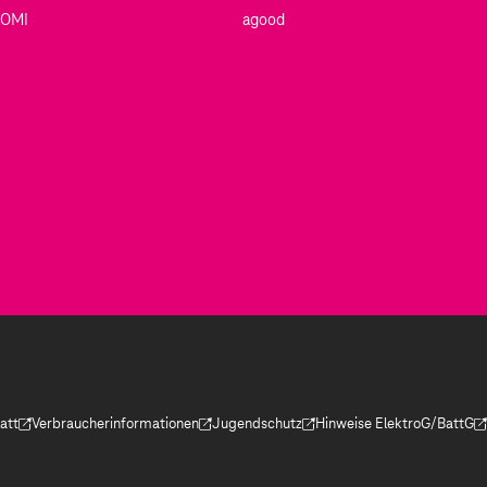
AOMI
agood
att
Verbraucherinformationen
Jugendschutz
Hinweise ElektroG/BattG
n Tab geöffnet)
m neuen Tab geöffnet)
(Der Link wird in einem neuen Tab geöffnet)
(Der Link wird in einem neuen Tab geöffnet
(Der Link wird in einem ne