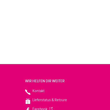
WIR HELFEN DIR WEITER
Kontakt
Lieferstatus & Retoure
(Wird in einem neuen Tab geöffnet)
Facebook