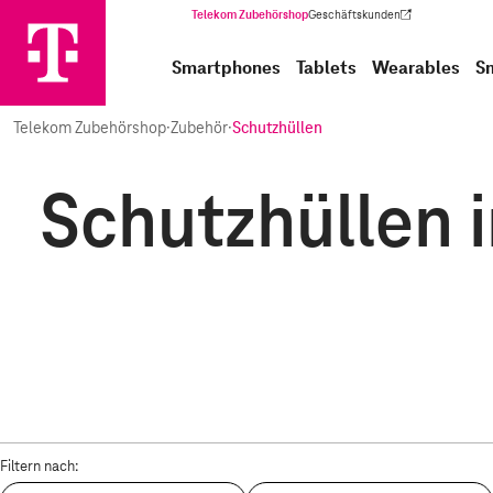
Telekom Zubehörshop
Geschäftskunden
(Wird in einem neuen Tab geöffnet)
Smartphones
Tablets
Wearables
S
Telekom Zubehörshop
·
Zubehör
·
Schutzhüllen
Schutzhüllen 
Filtern nach: