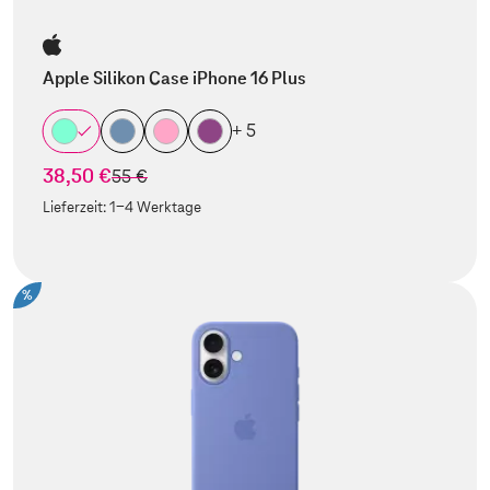
Apple Silikon Case iPhone 16 Plus
+ 5
38,50 €
statt
55 €
Lieferzeit:
1-4 Werktage
%