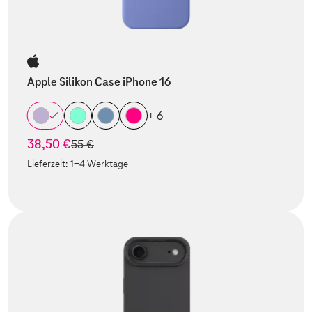
Apple Silikon Case iPhone 16
+ 6
38,50 €
statt
55 €
Lieferzeit:
1-4 Werktage