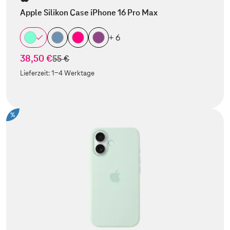
Apple Silikon Case iPhone 16 Pro Max
+ 6
38,50 €
statt
55 €
Lieferzeit:
1-4 Werktage
%