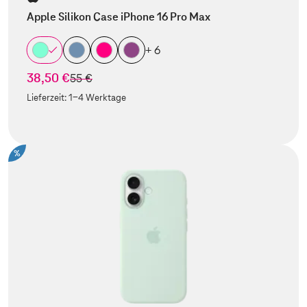
Apple Silikon Case iPhone 16 Pro Max
+ 6
38,50 €
statt
55 €
Lieferzeit:
1-4 Werktage
%