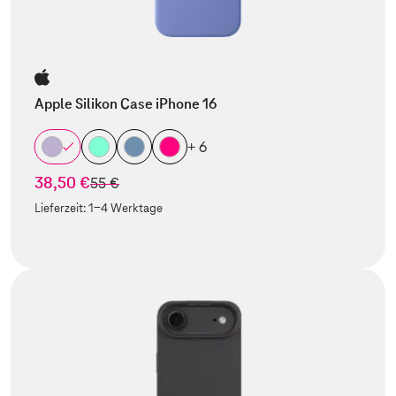
Apple Silikon Case iPhone 16
+ 6
38,50 €
statt
55 €
Lieferzeit:
1-4 Werktage