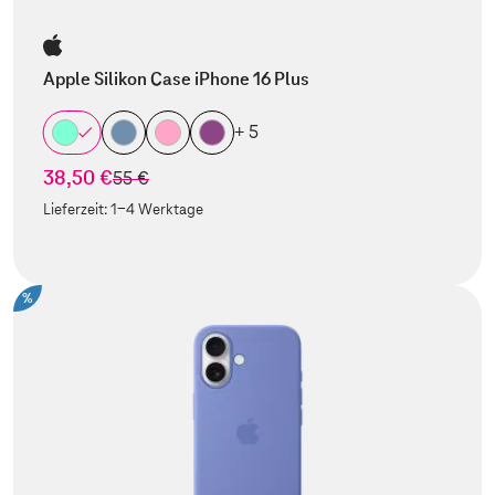
Apple Silikon Case iPhone 16 Plus
+ 5
38,50 €
statt
55 €
Lieferzeit:
1-4 Werktage
%