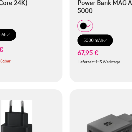
Core 24K)
Power Bank MAG A
5000
mAh
5000 mAh
 €
67,95 €
fügbar
Lieferzeit:
1-3 Werktage