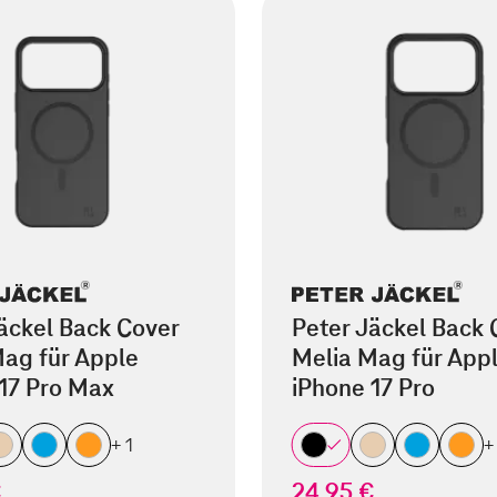
äckel Back Cover
Peter Jäckel Back 
ag für Apple
Melia Mag für App
17 Pro Max
iPhone 17 Pro
+ 1
+
€
24,95 €