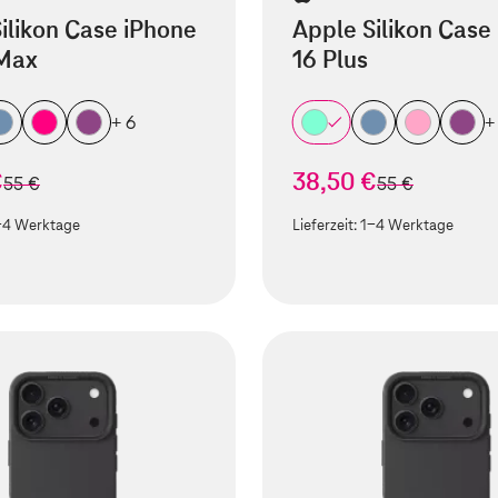
ilikon Case iPhone
Apple Silikon Case
 Max
16 Plus
+ 6
+
€
38,50 €
statt
statt
55 €
55 €
-4 Werktage
Lieferzeit:
1-4 Werktage