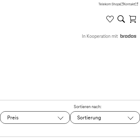
Telekom Shops
Kontakt
(Wird in einem neuen Tab g
(Wird in e
In Kooperation mit
Sortieren nach:
Preis
Sortierung