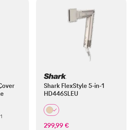
Cover
Shark FlexStyle 5-in-1
le
HD446SLEU
 1
299,99 €