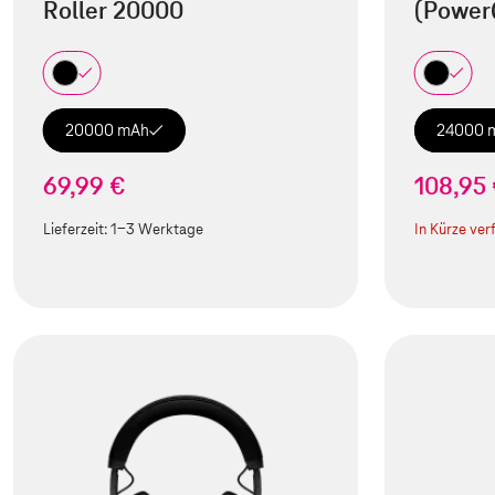
Roller 20000
(Power
20000 mAh
24000 
69,99 €
108,95
Lieferzeit:
1-3 Werktage
In Kürze ver