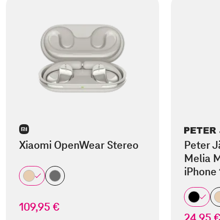
Xiaomi OpenWear Stereo
Peter J
Melia M
iPhone 
109,95 €
24,95 