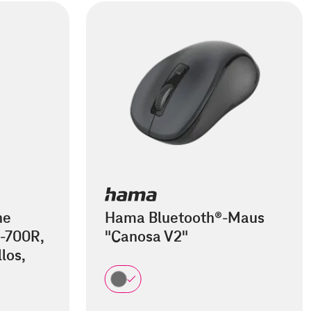
he
Hama Bluetooth®-Maus
-700R,
"Canosa V2"
los,