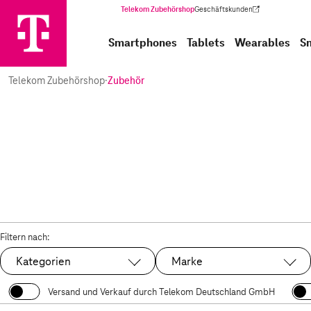
Telekom Zubehörshop
Geschäftskunden
(Wird in einem neuen Tab geöffnet)
Smartphones
Tablets
Wearables
S
Telekom Zubehörshop
·
Zubehör
Filtern nach:
Kategorien
Marke
Versand und Verkauf durch Telekom Deutschland GmbH