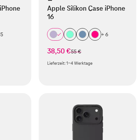
 iPhone
Apple Silikon Case iPhone
16
 5
+ 6
38,50 €
statt
55 €
Lieferzeit:
1-4 Werktage