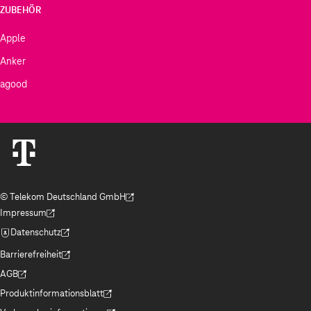
ZUBEHÖR
Apple
Anker
agood
© Telekom Deutschland GmbH
(Der Link wird in einem neuen Tab geöffnet)
Impressum
(Der Link wird in einem neuen Tab geöffnet)
Datenschutz
(Der Link wird in einem neuen Tab geöffnet)
Barrierefreiheit
(Der Link wird in einem neuen Tab geöffnet)
AGB
(Der Link wird in einem neuen Tab geöffnet)
Produktinformationsblatt
(Der Link wird in einem neuen Tab geöffnet)