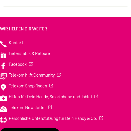
iPhone beim Laden einfach im Case und docke dein
MagSafe Ladegerät an oder leg es auf dein Qi2 oder Qi
zertifiziertes Ladegerät.Wie jedes von Apple
entwickelte Case durchläuft es im Laufe des Design
und Fertigungs¬prozesses Tausende von Teststunden.
WIR HELFEN DIR WEITER
Deshalb sieht es nicht nur großartig aus, sondern ist
auch dafür gemacht, dein iPhone vor Kratzern und bei
Kontakt
Stürzen zu schützen.
Lieferstatus & Retoure
(Wird in einem neuen Tab geöffnet)
Facebook
(Wird in einem neuen Tab geöffnet)
Telekom hilft Community
(Wird in einem neuen Tab geöffnet)
Telekom Shop finden
(Wird in einem neuen
Hilfen für Dein Handy, Smartphone und Tablet
(Wird in einem neuen Tab geöffnet)
Telekom Newsletter
(Wird in einem neu
Persönliche Unterstützung für Dein Handy & Co.