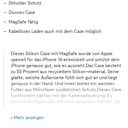
Stilvoller Schutz
Dünnes Case
MagSafe fähig
Kabelloses Laden auch mit dem Case möglich
Dieses Silikon Case mit MagSafe wurde von Apple
speziell für das iPhone 16 entwickelt und schützt dein
iPhone genauso gut, wie es aussieht.Das Case besteht
zu 55 Prozent aus recyceltem Silikon¬material. Seine
glatte, weiche Außenseite fühlt sich gut an und liegt
genauso in der Hand. Und innen bietet ein weiches
Futter aus Mikrofaser zusätzlichen Schutz.Dieses Case
funktioniert nahtlos mit der Kamerasteuerung. Es
kommt mit Saphirglas mit einer leitenden Schicht, die
die Bewegungen deines Fingers zur Kamerasteuerung
überträgt.Mit integrierten Magneten, die sich perfekt
Mehr anzeigen
am iPhone 16 ausrichten, hält das Case ganz einfach
und sorgt für schnelleres kabel¬loses Laden. Lass dein