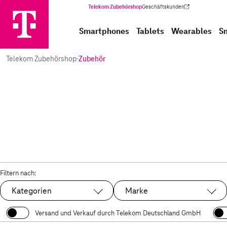
Telekom Zubehörshop
Geschäftskunden
(Wird in einem neuen Tab geöffnet)
Smartphones
Tablets
Wearables
S
Telekom Zubehörshop
·
Zubehör
Filtern nach:
Kategorien
Marke
Versand und Verkauf durch Telekom Deutschland GmbH