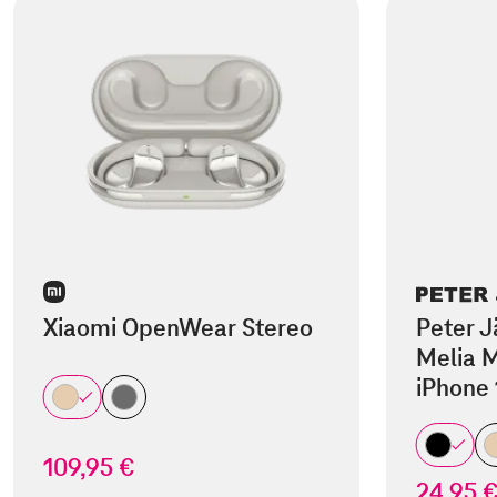
Xiaomi OpenWear Stereo
Peter J
Melia M
iPhone 
109,95 €
24,95 