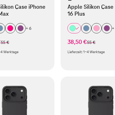
ilikon Case iPhone
Apple Silikon Case
 Max
16 Plus
+ 6
+
€
38,50 €
statt
statt
55 €
55 €
-4 Werktage
Lieferzeit:
1-4 Werktage