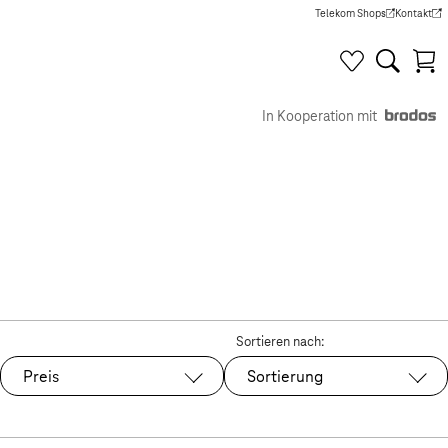
Telekom Shops
Kontakt
(Wird in einem neuen Tab g
(Wird in e
In Kooperation mit
Sortieren nach:
Preis
Sortierung