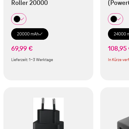
Roller 20000
(Power
20000 mAh
24000 
69,99 €
108,95
Lieferzeit:
1-3 Werktage
In Kürze ver