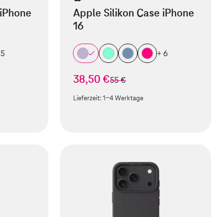
 iPhone
Apple Silikon Case iPhone
16
 5
+ 6
38,50 €
statt
55 €
Lieferzeit:
1-4 Werktage