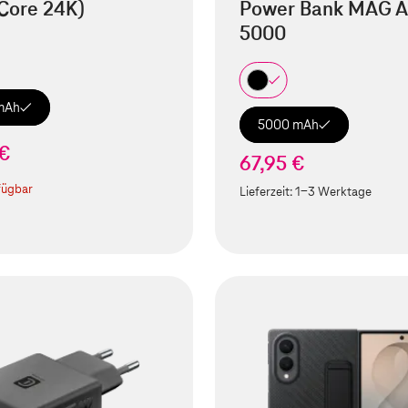
Core 24K)
Power Bank MAG A
5000
mAh
5000 mAh
 €
67,95 €
fügbar
Lieferzeit:
1-3 Werktage