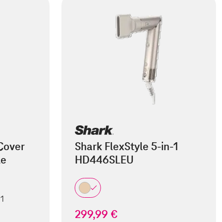
Cover
Shark FlexStyle 5-in-1
le
HD446SLEU
 1
299,99 €