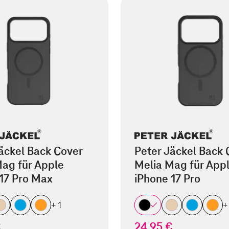
äckel Back Cover
Peter Jäckel Back 
ag für Apple
Melia Mag für App
17 Pro Max
iPhone 17 Pro
+ 1
+
€
24,95 €