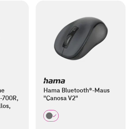
he
Hama Bluetooth®-Maus
-700R,
"Canosa V2"
los,