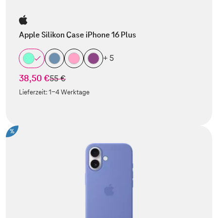
Apple Silikon Case iPhone 16 Plus
+ 5
38,50 €
statt
55 €
Lieferzeit:
1-4 Werktage
%