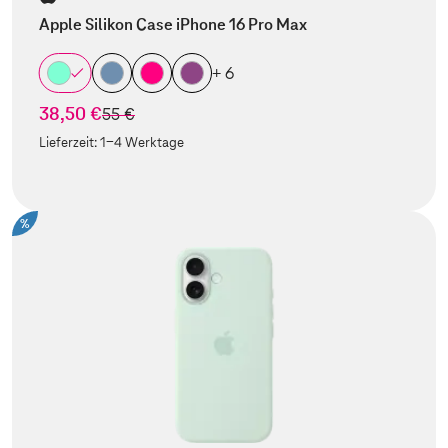
Apple Silikon Case iPhone 16 Pro Max
+ 6
38,50 €
statt
55 €
Lieferzeit:
1-4 Werktage
%