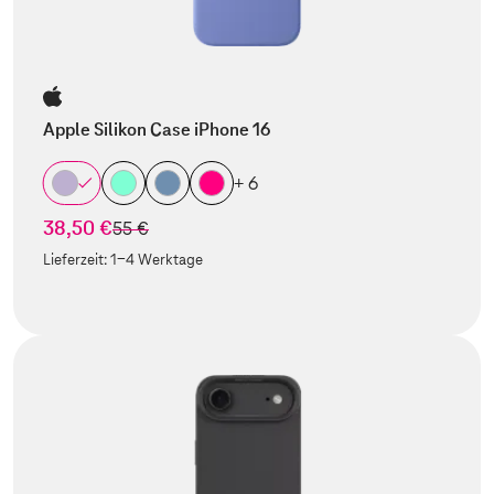
Apple Silikon Case iPhone 16
+ 6
38,50 €
statt
55 €
Lieferzeit:
1-4 Werktage