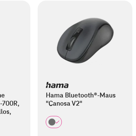
he
Hama Bluetooth®-Maus
-700R,
"Canosa V2"
los,