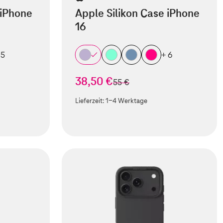
 iPhone
Apple Silikon Case iPhone
16
 5
+ 6
38,50 €
statt
55 €
Lieferzeit:
1-4 Werktage