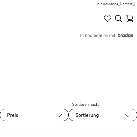
Telekom Shops
Kontakt
(Wird in einem neuen Tab g
(Wird in e
In Kooperation mit
Sortieren nach:
Preis
Sortierung