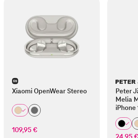
Xiaomi OpenWear Stereo
Peter J
Melia M
iPhone 
109,95 €
24,95 