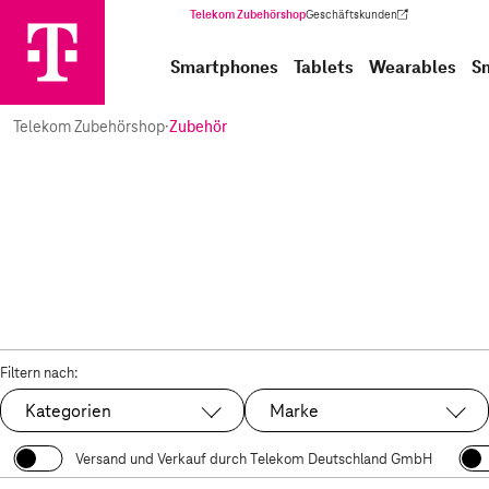
Telekom Zubehörshop
Geschäftskunden
(Wird in einem neuen Tab geöffnet)
Smartphones
Tablets
Wearables
S
Telekom Zubehörshop
·
Zubehör
Filtern nach:
Kategorien
Marke
Versand und Verkauf durch Telekom Deutschland GmbH