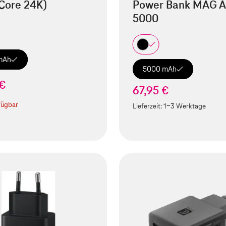
Core 24K)
Power Bank MAG A
5000
mAh
5000 mAh
 €
67,95 €
fügbar
Lieferzeit:
1-3 Werktage