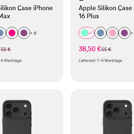
ilikon Case iPhone
Apple Silikon Case
 Max
16 Plus
+ 6
+
€
38,50 €
statt
statt
55 €
55 €
-4 Werktage
Lieferzeit:
1-4 Werktage