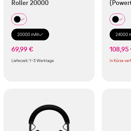
Roller 20000
(Power
20000 mAh
24000 
69,99 €
108,95
Lieferzeit:
1-3 Werktage
In Kürze ver