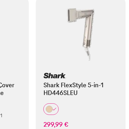
Cover
Shark FlexStyle 5-in-1
le
HD446SLEU
 1
299,99 €