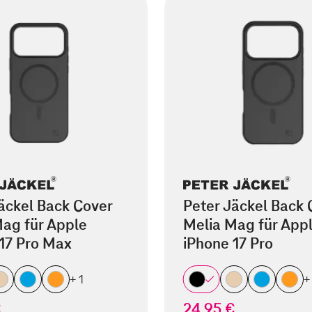
äckel Back Cover
Peter Jäckel Back 
ag für Apple
Melia Mag für App
17 Pro Max
iPhone 17 Pro
+ 1
+
€
24,95 €