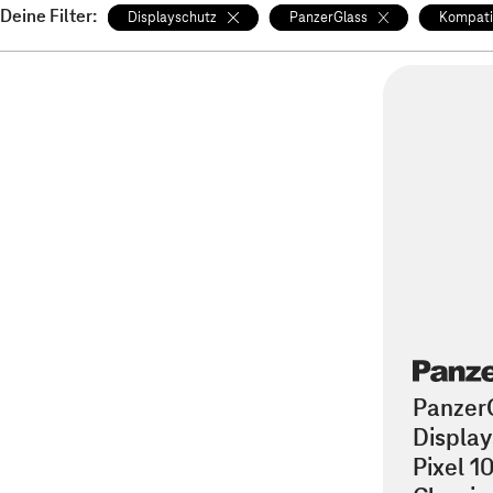
Deine Filter:
Displayschutz
PanzerGlass
Kompatib
Panzer
Displa
Pixel 10