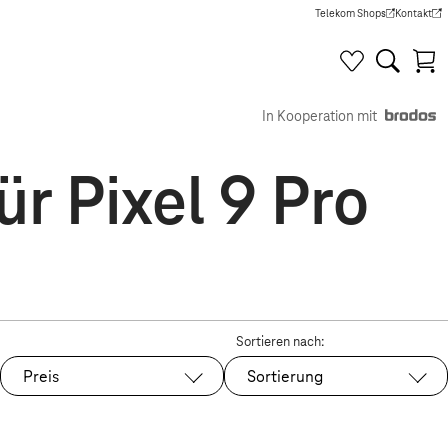
Telekom Shops
Kontakt
(Wird in einem neuen Tab g
(Wird in e
In Kooperation mit
r Pixel 9 Pro
Sortieren nach:
Preis
Sortierung