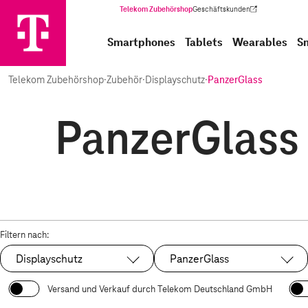
Telekom Zubehörshop
Geschäftskunden
(Wird in einem neuen Tab geöffnet)
Smartphones
Tablets
Wearables
S
Telekom Zubehörshop
·
Zubehör
·
Displayschutz
·
PanzerGlass
PanzerGlass 
Filtern nach:
Displayschutz
PanzerGlass
Ausgewählt:
Ausgewählt:
Versand und Verkauf durch Telekom Deutschland GmbH