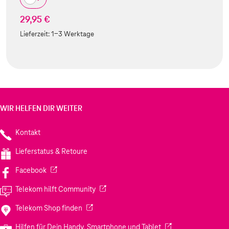
29,95 €
Lieferzeit:
1-3 Werktage
WIR HELFEN DIR WEITER
Kontakt
Lieferstatus & Retoure
(Wird in einem neuen Tab geöffnet)
Facebook
(Wird in einem neuen Tab geöffnet)
Telekom hilft Community
(Wird in einem neuen Tab geöffnet)
Telekom Shop finden
(Wird in einem neuen
Hilfen für Dein Handy, Smartphone und Tablet