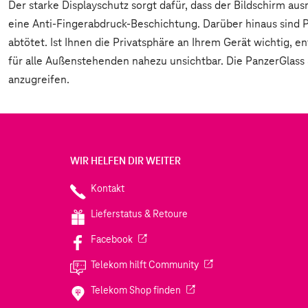
Der starke Displayschutz sorgt dafür, dass der Bildschirm au
eine Anti-Fingerabdruck-Beschichtung. Darüber hinaus sind P
abtötet. Ist Ihnen die Privatsphäre an Ihrem Gerät wichtig, e
für alle Außenstehenden nahezu unsichtbar. Die PanzerGlass 
anzugreifen.
WIR HELFEN DIR WEITER
Kontakt
Lieferstatus & Retoure
(Wird in einem neuen Tab geöffnet)
Facebook
(Wird in einem neuen Tab
Telekom hilft Community
(Wird in einem neuen Tab geö
Telekom Shop finden