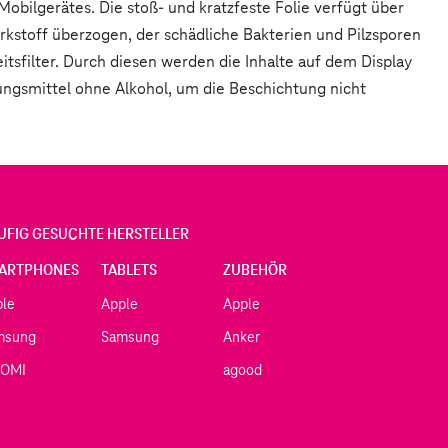
Mobilgerätes. Die stoß- und kratzfeste Folie verfügt über
rkstoff überzogen, der schädliche Bakterien und Pilzsporen
eitsfilter. Durch diesen werden die Inhalte auf dem Display
ungsmittel ohne Alkohol, um die Beschichtung nicht
UFIG GESUCHTE HERSTELLER
ARTPHONES
TABLETS
ZUBEHÖR
ple
Apple
Apple
msung
Samsung
Anker
AOMI
agood