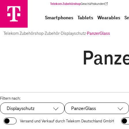
Telekom Zubehörshop
Geschäftskunden
(Wird in einem neuen Tab geöffnet)
Smartphones
Tablets
Wearables
S
Telekom Zubehörshop
·
Zubehör
·
Displayschutz
·
PanzerGlass
Panze
Filtern nach:
Displayschutz
PanzerGlass
Ausgewählt:
Ausgewählt:
Versand und Verkauf durch Telekom Deutschland GmbH