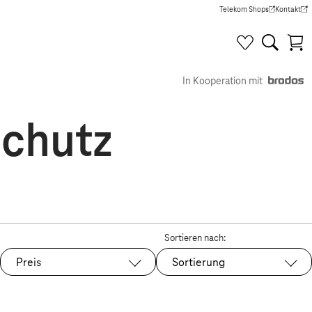
Telekom Shops
Kontakt
(Wird in einem neuen Tab g
(Wird in e
In Kooperation mit
schutz
Sortieren nach:
Preis
Sortierung