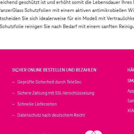
sreichend geschützt ist und erhöht somit die Lebensdauer Ihres 
anzerGlass Schutzfolien mit einem aktiven antimikrobiellen Wi
ntscheiden Sie sich idealerweise für ein Modell mit Vertraulichk
Schutzfolie reinigen Sie nach Bedarf mit einem sanften Reinig
SICHER ONLINE BESTELLEN UND BEZAHLEN
HÄ
SM
Geprüfte Sicherheit durch TeleSec
Ap
Sichere Zahlung mit SSL-Verschlüsselung
Sa
Schnelle Lieferzeiten
XI
 geöffnet)
Datenschutz nach deutschem Recht
ffnet)