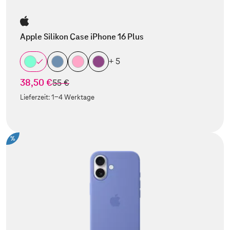
Apple Silikon Case iPhone 16 Plus
+ 5
38,50 €
statt
55 €
Lieferzeit:
1-4 Werktage
%