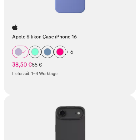
Apple Silikon Case iPhone 16
+ 6
38,50 €
statt
55 €
Lieferzeit:
1-4 Werktage