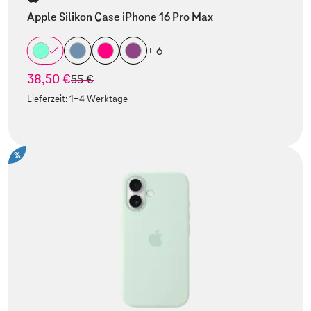
Apple Silikon Case iPhone 16 Pro Max
+ 6
38,50 €
statt
55 €
Lieferzeit:
1-4 Werktage
%