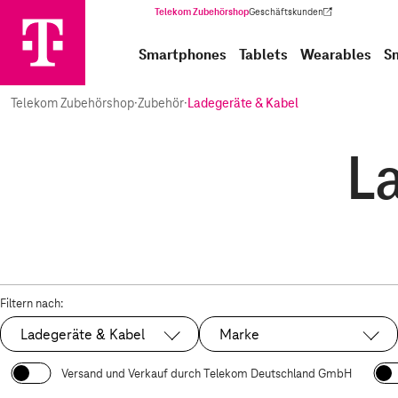
Telekom Zubehörshop
Geschäftskunden
(Wird in einem neuen Tab geöffnet)
Smartphones
Tablets
Wearables
S
Telekom Zubehörshop
·
Zubehör
·
Ladegeräte & Kabel
L
Filtern nach:
Ladegeräte & Kabel
Marke
Ausgewählt:
Versand und Verkauf durch Telekom Deutschland GmbH