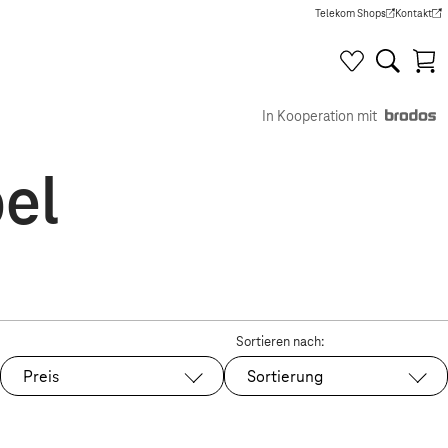
Telekom Shops
Kontakt
(Wird in einem neuen Tab g
(Wird in e
In Kooperation mit
el
Sortieren nach:
Preis
Sortierung