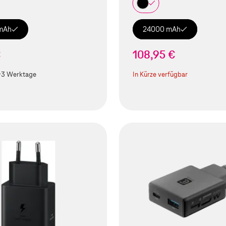
mAh
24000 mAh
€
108,95 €
-3 Werktage
In Kürze verfügbar