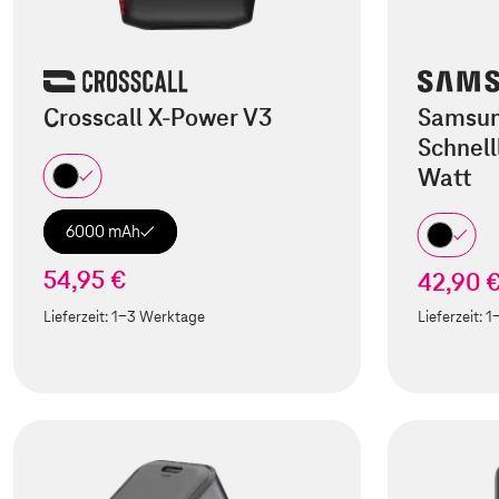
Crosscall X-Power V3
Samsu
Schnel
Watt
6000 mAh
54,95 €
42,90 
Lieferzeit:
1-3 Werktage
Lieferzeit:
1