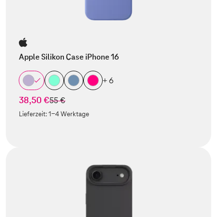
Apple Silikon Case iPhone 16
+ 6
38,50 €
statt
55 €
Lieferzeit:
1-4 Werktage