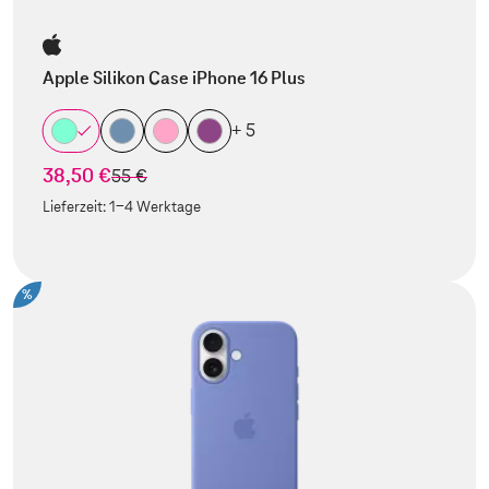
Apple Silikon Case iPhone 16 Plus
+ 5
38,50 €
statt
55 €
Lieferzeit:
1-4 Werktage
%