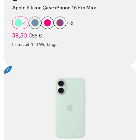
Apple Silikon Case iPhone 16 Pro Max
+ 6
38,50 €
statt
55 €
Lieferzeit:
1-4 Werktage
%