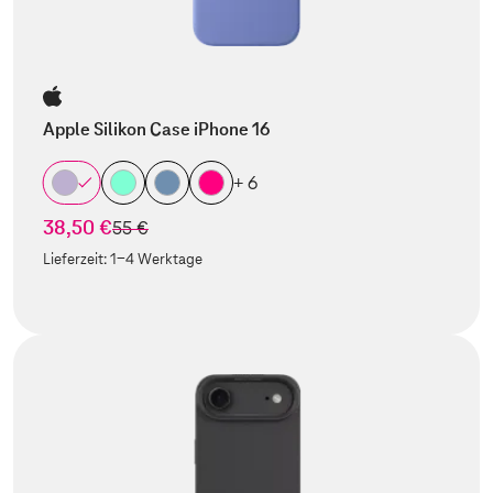
Apple Silikon Case iPhone 16
+ 6
38,50 €
statt
55 €
Lieferzeit:
1-4 Werktage