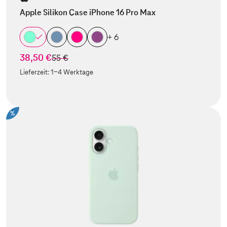
Apple Silikon Case iPhone 16 Pro Max
+ 6
38,50 €
statt
55 €
Lieferzeit:
1-4 Werktage
%