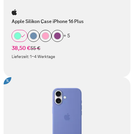
Apple Silikon Case iPhone 16 Plus
+ 5
38,50 €
statt
55 €
Lieferzeit:
1-4 Werktage
%