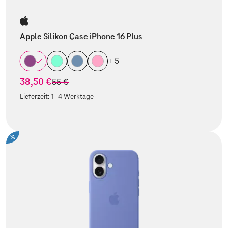
Apple Silikon Case iPhone 16 Plus
+ 5
38,50 €
statt
55 €
Lieferzeit:
1-4 Werktage
%