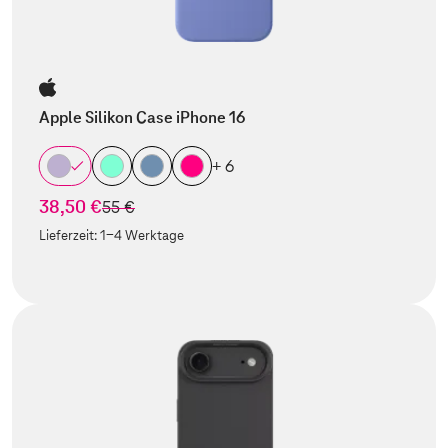
Apple Silikon Case iPhone 16
+ 6
38,50 €
statt
55 €
Lieferzeit:
1-4 Werktage