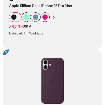
Apple Silikon Case iPhone 16 Pro Max
+ 6
38,50 €
statt
55 €
Lieferzeit:
1-4 Werktage
%