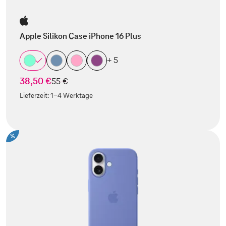
Apple Silikon Case iPhone 16 Plus
+ 5
38,50 €
statt
55 €
Lieferzeit:
1-4 Werktage
%