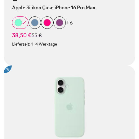
Apple Silikon Case iPhone 16 Pro Max
+ 6
38,50 €
statt
55 €
Lieferzeit:
1-4 Werktage
%