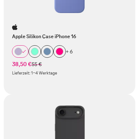
Apple Silikon Case iPhone 16
+ 6
38,50 €
statt
55 €
Lieferzeit:
1-4 Werktage