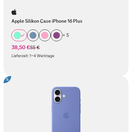
Apple Silikon Case iPhone 16 Plus
+ 5
38,50 €
statt
55 €
Lieferzeit:
1-4 Werktage
%