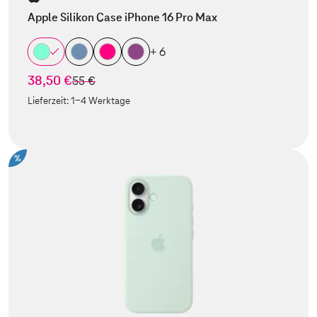
Apple Silikon Case iPhone 16 Pro Max
+ 6
38,50 €
statt
55 €
Lieferzeit:
1-4 Werktage
%