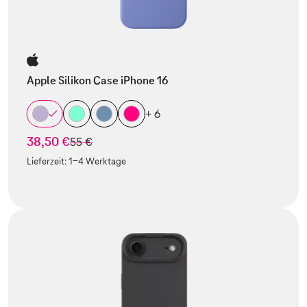
Apple Silikon Case iPhone 16
+ 6
38,50 €
statt
55 €
Lieferzeit:
1-4 Werktage