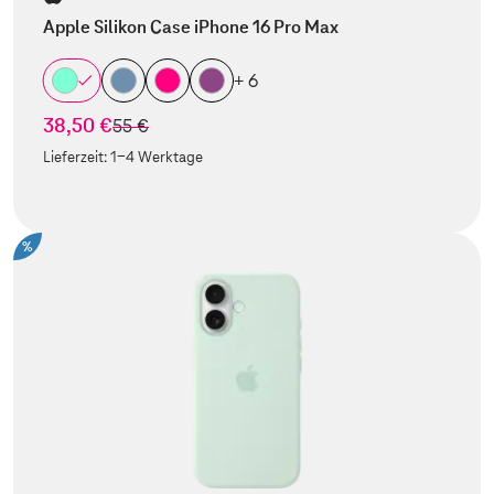
Apple Silikon Case iPhone 16 Pro Max
+ 6
38,50 €
statt
55 €
Lieferzeit:
1-4 Werktage
%