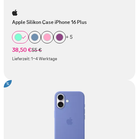
Apple Silikon Case iPhone 16 Plus
+ 5
38,50 €
statt
55 €
Lieferzeit:
1-4 Werktage
%