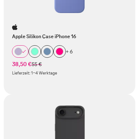
Apple Silikon Case iPhone 16
+ 6
38,50 €
statt
55 €
Lieferzeit:
1-4 Werktage