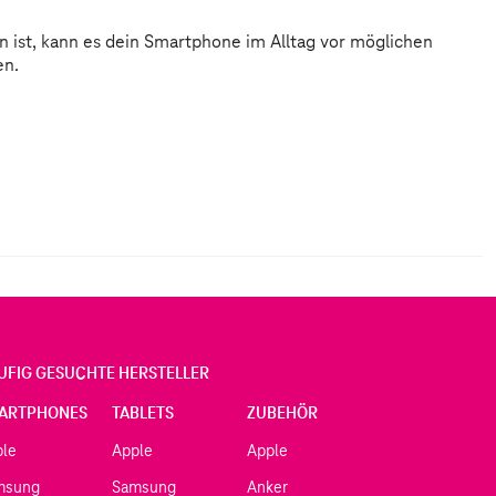
en.
UFIG GESUCHTE HERSTELLER
ARTPHONES
TABLETS
ZUBEHÖR
ple
Apple
Apple
msung
Samsung
Anker