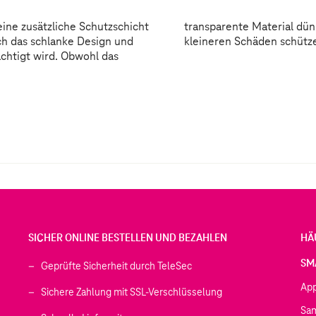
eine zusätzliche Schutzschicht
one im Alltag vor möglichen
ch das schlanke Design und
kleineren Schäden schütz
chtigt wird. Obwohl das
SICHER ONLINE BESTELLEN UND BEZAHLEN
HÄ
SM
Geprüfte Sicherheit durch TeleSec
Ap
Sichere Zahlung mit SSL-Verschlüsselung
Sa