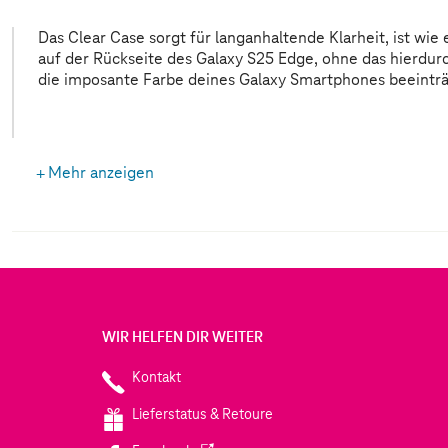
Das Clear Case sorgt für langanhaltende Klarheit, ist wie 
transparente Material dünn ist, kann es dein Smartph
auf der Rückseite des Galaxy S25 Edge, ohne das hierdur
die imposante Farbe deines Galaxy Smartphones beeinträ
Mehr anzeigen
WIR HELFEN DIR WEITER
Kontakt
Lieferstatus & Retoure