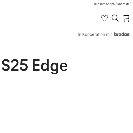
Telekom Shops
Kontakt
(Wird in einem neuen Tab g
(Wird in e
In Kooperation mit
 S25 Edge