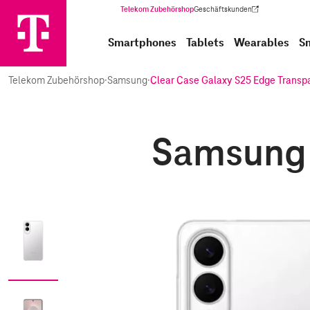
Telekom Zubehörshop
Geschäftskunden
(Wird in einem neuen Tab geöffnet)
Smartphones
Tablets
Wearables
S
Telekom Zubehörshop
·
Samsung
·
Clear Case Galaxy S25 Edge Transp
Samsung 