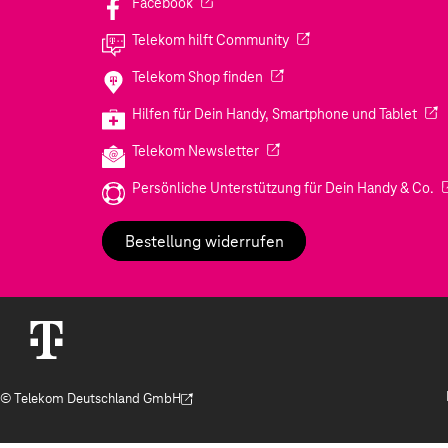
(Wird in einem neuen Tab geöffnet)
Facebook
(Wird in einem neuen Tab
Telekom hilft Community
(Wird in einem neuen Tab geö
Telekom Shop finden
(Wir
Hilfen für Dein Handy, Smartphone und Tablet
(Wird in einem neuen Tab geöf
Telekom Newsletter
(W
Persönliche Unterstützung für Dein Handy & Co.
Bestellung widerrufen
© Telekom Deutschland GmbH
(Der Link wird in einem neuen Tab geöffnet)