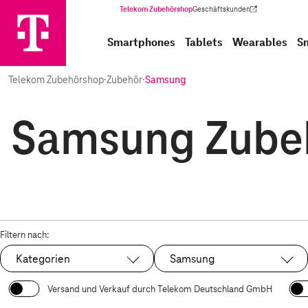
Telekom Zubehörshop
Geschäftskunden
(Wird in einem neuen Tab geöffnet)
Smartphones
Tablets
Wearables
S
Telekom Zubehörshop
·
Zubehör
·
Samsung
Samsung Zubeh
Filtern nach:
Kategorien
Samsung
Ausgewählt:
Versand und Verkauf durch Telekom Deutschland GmbH