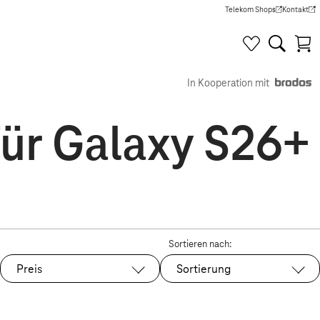
Telekom Shops
Kontakt
(Wird in einem neuen Tab g
(Wird in e
In Kooperation mit
ür Galaxy S26+
Sortieren nach:
Preis
Sortierung