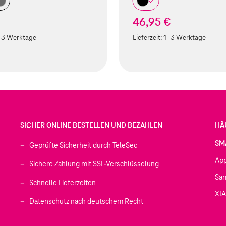
€
46,95 €
-3 Werktage
Lieferzeit:
1-3 Werktage
SICHER ONLINE BESTELLEN UND BEZAHLEN
HÄ
SM
Geprüfte Sicherheit durch TeleSec
Ap
Sichere Zahlung mit SSL-Verschlüsselung
Sa
Schnelle Lieferzeiten
XI
 geöffnet)
Datenschutz nach deutschem Recht
ffnet)