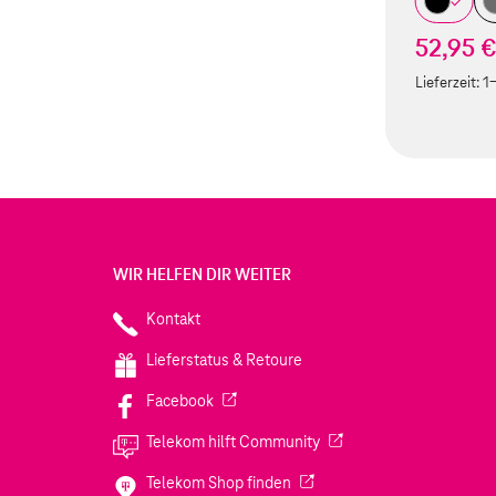
52,95 
Lieferzeit:
1
WIR HELFEN DIR WEITER
Kontakt
Lieferstatus & Retoure
(Wird in einem neuen Tab geöffnet)
Facebook
(Wird in einem neuen Tab
Telekom hilft Community
(Wird in einem neuen Tab geö
Telekom Shop finden