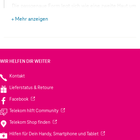
Die passgenaue Form legt sich wie eine zweite Haut um
dein Smartphone und bewahrt das schlanke Design. Die
Mehr anzeigen
leicht strukturierte Oberfläche sorgt für einen
angenehmen, sicheren Griff. Dank des integrierten
Magneten kannst du ganz einfach nützliches Zubehör
befestigen und kabelloses Laden komfortabel nutzen.
WIR HELFEN DIR WEITER
Kontakt
Lieferstatus & Retoure
(Wird in einem neuen Tab geöffnet)
Facebook
(Wird in einem neuen Tab geöffnet)
Telekom hilft Community
(Wird in einem neuen Tab geöffnet)
Telekom Shop finden
(Wird in einem neuen
Hilfen für Dein Handy, Smartphone und Tablet