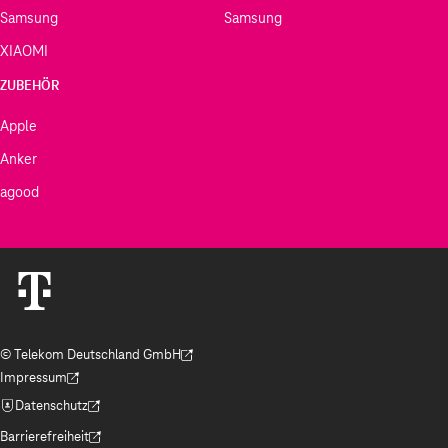
Samsung
Samsung
XIAOMI
ZUBEHÖR
Apple
Anker
agood
© Telekom Deutschland GmbH
(Der Link wird in einem neuen Tab geöffnet)
Impressum
(Der Link wird in einem neuen Tab geöffnet)
Datenschutz
(Der Link wird in einem neuen Tab geöffnet)
Barrierefreiheit
(Der Link wird in einem neuen Tab geöffnet)