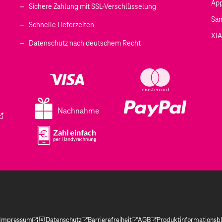
Ap
Sichere Zahlung mit SSL-Verschlüsselung
Sa
Schnelle Lieferzeiten
XI
 geöffnet)
Datenschutz nach deutschem Recht
ffnet)
d in einem neuen Tab geöffnet)
fnet)
Nachnahme
ird in einem neuen Tab geöffnet)
Impressum
Datenschutz
Barrierefreiheit
AGB
Produktinformationsbl