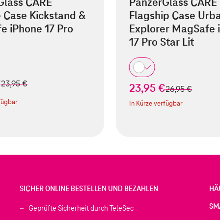
Glass CARE
PanzerGlass CARE
 Case Kickstand &
Flagship Case Urb
e iPhone 17 Pro
Explorer MagSafe 
17 Pro Star Lit
€
statt
23,95 €
23,95 €
statt
26,95 €
fügbar
In Kürze verfügbar
SICHER ONLINE BESTELLEN UND BEZAHLEN
HÄ
SM
Geprüfte Sicherheit durch TeleSec