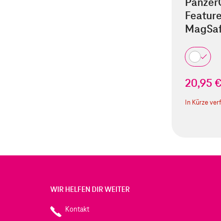
Panzer
Feature
MagSaf
20,95 
In Kürze ver
WIR HELFEN DIR WEITER
Kontakt