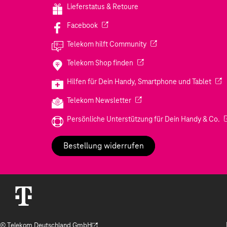
Lieferstatus & Retoure
(Wird in einem neuen Tab geöffnet)
Facebook
(Wird in einem neuen Tab
Telekom hilft Community
(Wird in einem neuen Tab geö
Telekom Shop finden
(Wir
Hilfen für Dein Handy, Smartphone und Tablet
(Wird in einem neuen Tab geöf
Telekom Newsletter
(W
Persönliche Unterstützung für Dein Handy & Co.
Bestellung widerrufen
© Telekom Deutschland GmbH