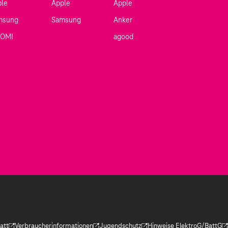
ple
Apple
Apple
msung
Samsung
Anker
AOMI
agood
att
Verbraucherinformationen
Jugendschutz
Hinweise ElektroG/BattG