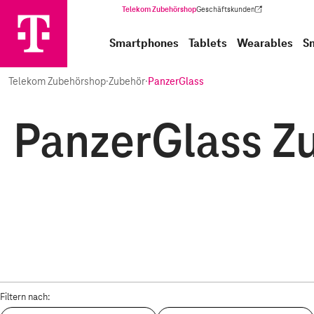
Telekom Zubehörshop
Geschäftskunden
(Wird in einem neuen Tab geöffnet)
Smartphones
Tablets
Wearables
S
Telekom Zubehörshop
·
Zubehör
·
PanzerGlass
PanzerGlass Zu
Filtern nach: